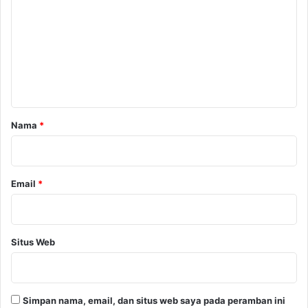
m
e
n
t
a
r
Nama
*
*
Email
*
Situs Web
Simpan nama, email, dan situs web saya pada peramban ini