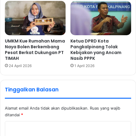
UMKM Kue Rumahan Mama
Ketua DPRD Kota
Naya Bolen Berkembang
Pangkalpinang Tolak
Pesat Berkat Dukungan PT
Kebijakan yang Ancam
TIMAH
Nasib PPPK
24 April 2026
1 April 2026
Tinggalkan Balasan
Alamat email Anda tidak akan dipublikasikan.
Ruas yang wajib
ditandai
*
K
o