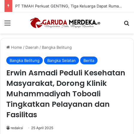
PT TIMAH Perkuat GENTING, Tiga Keluarga Dapat Rumah Layak Huni
Menu
Se
Home
/
Daerah
/
Bangka Belitung
Bangka Belitung
Bangka Selatan
Berita
Erwin Asmadi Peduli Kesehatan
Masyarakat, Dorong Klinik
Muhammadiyah Toboali
Tingkatkan Pelayanan dan
Fasilitas
redaksi
25 April 2025