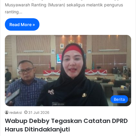
Musyawarah Ranting (Musran) sekaligus melantik pengurus
ranting…
Read More »
Berita
redaksi
31 Juli 2026
Wabup Debby Tegaskan Catatan DPRD
Harus Ditindaklanjuti