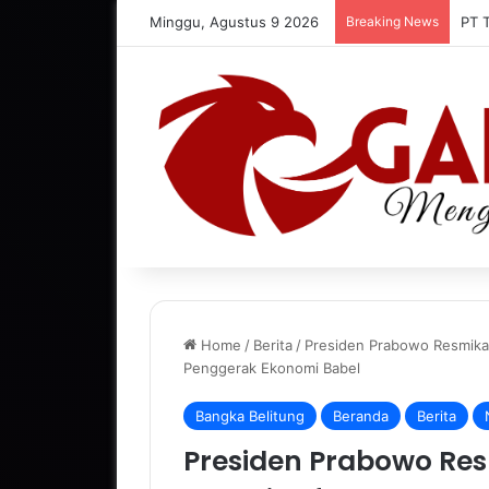
Minggu, Agustus 9 2026
Breaking News
PT 
Home
/
Berita
/
Presiden Prabowo Resmikan 
Penggerak Ekonomi Babel
Bangka Belitung
Beranda
Berita
Presiden Prabowo Res