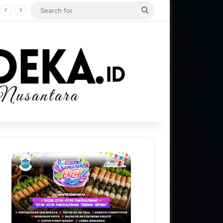
Search
for