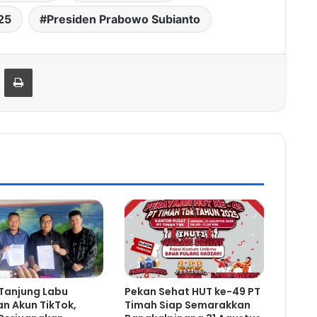
25
Presiden Prabowo Subianto
hare via Email
Print
Tanjung Labu
Pekan Sehat HUT ke-49 PT
an Akun TikTok,
Timah Siap Semarakkan