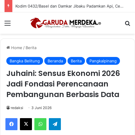
Kodim 0432/Basel dan Damkar Jibaku Padamkan Api, Cegah Kebakaran Meluas di Pasar Bikang
Menu
Se
Home
/
Berita
Bangka Belitung
Beranda
Berita
Pangkalpinang
Juhaini: Sensus Ekonomi 2026
Jadi Fondasi Perencanaan
Pembangunan Berbasis Data
redaksi
3 Juni 2026
Facebook
X
WhatsApp
Telegram