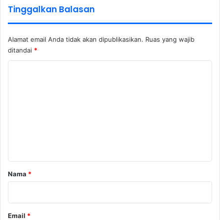
Tinggalkan Balasan
Alamat email Anda tidak akan dipublikasikan.
Ruas yang wajib
ditandai
*
K
o
m
e
n
t
a
r
Nama
*
*
Email
*