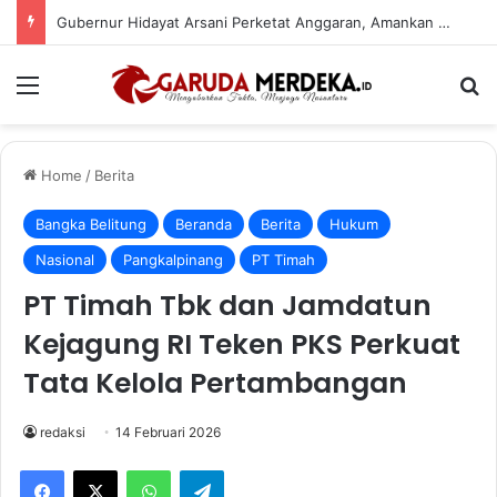
Gubernur Hidayat Arsani Perketat Anggaran, Amankan Program Prioritas Rakyat
Menu
Se
Home
/
Berita
Bangka Belitung
Beranda
Berita
Hukum
Nasional
Pangkalpinang
PT Timah
PT Timah Tbk dan Jamdatun
Kejagung RI Teken PKS Perkuat
Tata Kelola Pertambangan
redaksi
14 Februari 2026
Facebook
X
WhatsApp
Telegram