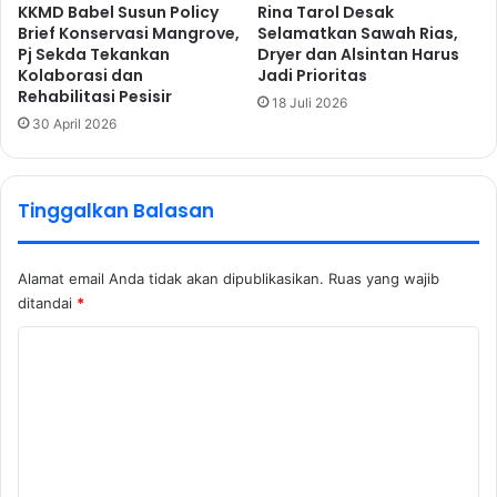
KKMD Babel Susun Policy
Rina Tarol Desak
Brief Konservasi Mangrove,
Selamatkan Sawah Rias,
Pj Sekda Tekankan
Dryer dan Alsintan Harus
Kolaborasi dan
Jadi Prioritas
Rehabilitasi Pesisir
18 Juli 2026
30 April 2026
Tinggalkan Balasan
Alamat email Anda tidak akan dipublikasikan.
Ruas yang wajib
ditandai
*
K
o
m
e
n