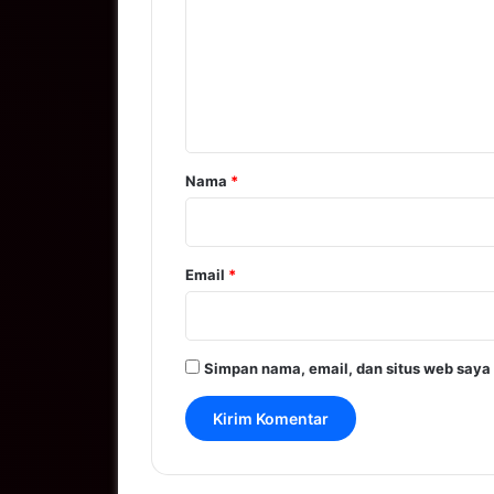
m
e
n
t
a
r
Nama
*
*
Email
*
Simpan nama, email, dan situs web saya