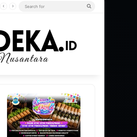
Search
for