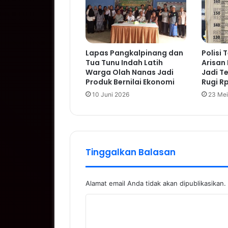
Lapas Pangkalpinang dan
Polisi
Tua Tunu Indah Latih
Arisan 
Warga Olah Nanas Jadi
Jadi T
Produk Bernilai Ekonomi
Rugi R
10 Juni 2026
23 Mei
Tinggalkan Balasan
Alamat email Anda tidak akan dipublikasikan.
K
o