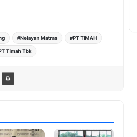
ng
Nelayan Matras
PT TIMAH
PT Timah Tbk
hare via Email
Print