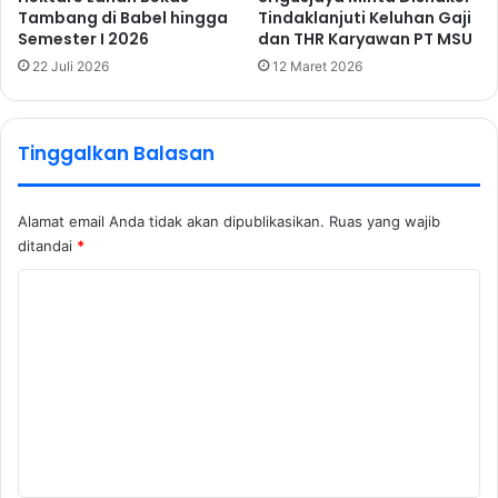
Tambang di Babel hingga
Tindaklanjuti Keluhan Gaji
Semester I 2026
dan THR Karyawan PT MSU
22 Juli 2026
12 Maret 2026
Tinggalkan Balasan
Alamat email Anda tidak akan dipublikasikan.
Ruas yang wajib
ditandai
*
K
o
m
e
n
t
a