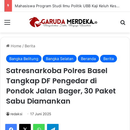
Mahasiswa Program Studi Ilmu Politik UBB Kaji Keluh Kesah Masyarakat Pasca Penggalian Tanah di Kawasan Lereng Bukit Siam
Menu
Se
Home
/
Berita
Bangka Belitung
Bangka Selatan
Beranda
Berita
Satresnarkoba Polres Basel
Tangkap DF Pengedar di
Pondok Jalan Bager, 30 Paket
Sabu Diamankan
redaksi
17 Juni 2025
Facebook
X
WhatsApp
Telegram