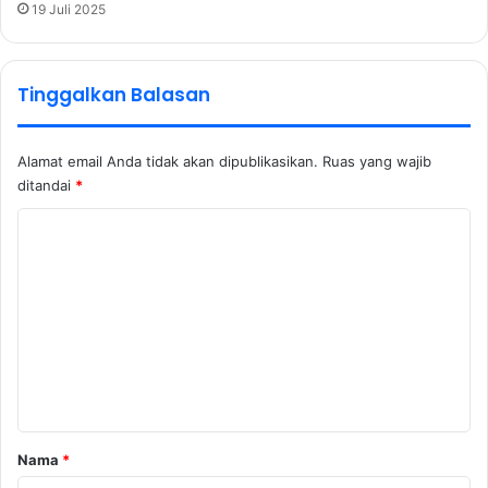
19 Juli 2025
Tinggalkan Balasan
Alamat email Anda tidak akan dipublikasikan.
Ruas yang wajib
ditandai
*
K
o
m
e
n
t
a
r
Nama
*
*