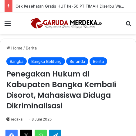
Cek Kesehatan Gratis HUT ke-50 PT TIMAH Diserbu Warga Jakarta, 107 Orang Terlayani
Menu
Se
Home
/
Berita
Bangka
Bangka Belitung
Beranda
Berita
Penegakan Hukum di
Kabupaten Bangka Kembali
Disorot, Mahasiswa Diduga
Dikriminalisasi
redaksi
8 Juni 2025
Facebook
X
WhatsApp
Telegram