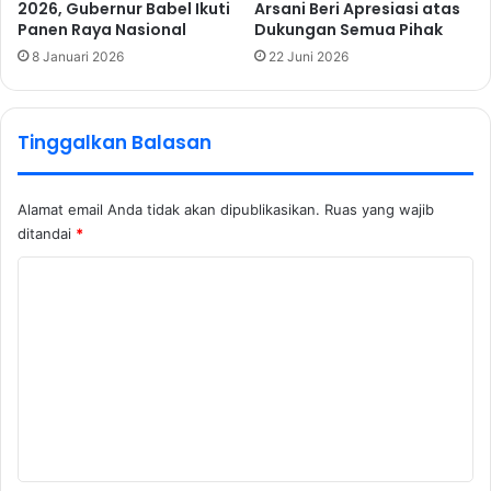
2026, Gubernur Babel Ikuti
Arsani Beri Apresiasi atas
Panen Raya Nasional
Dukungan Semua Pihak
8 Januari 2026
22 Juni 2026
Tinggalkan Balasan
Alamat email Anda tidak akan dipublikasikan.
Ruas yang wajib
ditandai
*
K
o
m
e
n
t
a