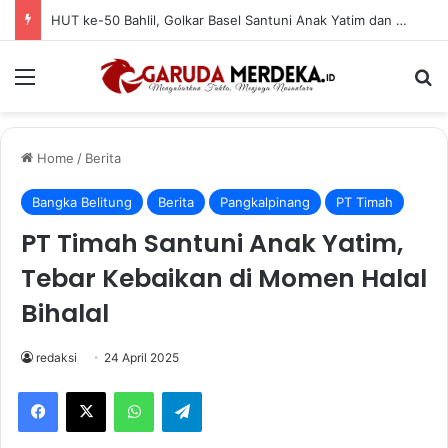
HUT ke-50 Bahlil, Golkar Basel Santuni Anak Yatim dan Fakir Miskin
Menu
Se
Home
/
Berita
Bangka Belitung
Berita
Pangkalpinang
PT Timah
PT Timah Santuni Anak Yatim,
Tebar Kebaikan di Momen Halal
Bihalal
redaksi
24 April 2025
Facebook
X
WhatsApp
Telegram