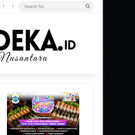
Search
for