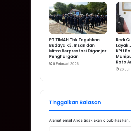
PT TIMAH Tbk Teguhkan
Redi Ci
Budaya K3, Insan dan
Layak 
Mitra Berprestasi Diganjar
KPU Ba
Penghargaan
Manipu
Rato A
9 Februari 2026
26 Jul
Tinggalkan Balasan
Alamat email Anda tidak akan dipublikasikan.
K