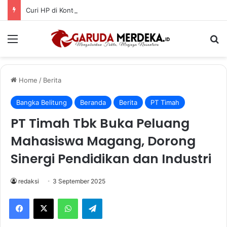
Curi HP di Konter BRI-Link, Pria 29 Tahun Dibekuk Polisi di Pangkalpinang
Menu
Se
Home
/
Berita
Bangka Belitung
Beranda
Berita
PT Timah
PT Timah Tbk Buka Peluang
Mahasiswa Magang, Dorong
Sinergi Pendidikan dan Industri
redaksi
3 September 2025
Facebook
X
WhatsApp
Telegram