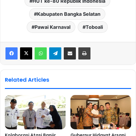
HUT ke-80 Republik Indonesia
Kabupaten Bangka Selatan
Pawai Karnaval
Toboali
WhatsApp
Telegram
Share via Email
Print
Related Articles
Kolaborasi Atasi Banjir
Gubernur Hidayat Arsani