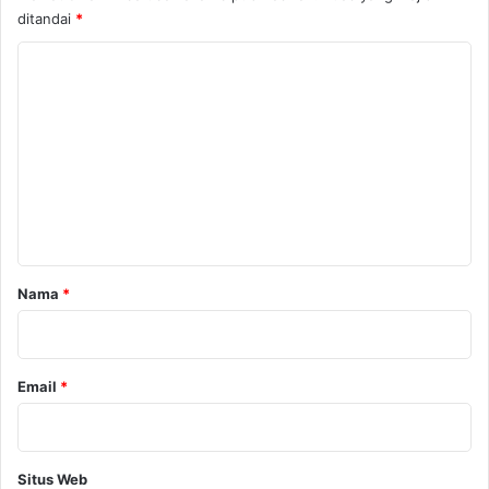
ditandai
*
K
o
m
e
n
t
a
r
Nama
*
*
Email
*
Situs Web