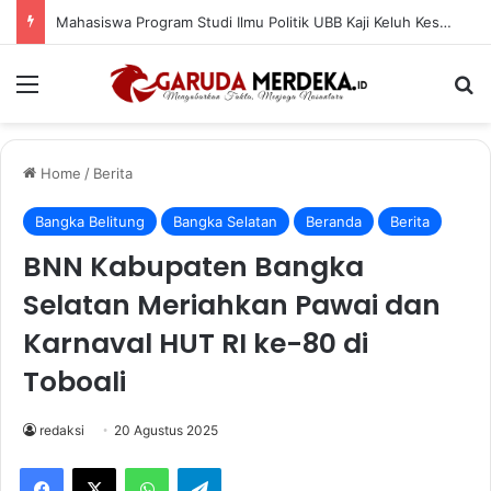
Mahasiswa Program Studi Ilmu Politik UBB Kaji Keluh Kesah Masyarakat Pasca Penggalian Tanah di Kawasan Lereng Bukit Siam
Menu
Se
Home
/
Berita
Bangka Belitung
Bangka Selatan
Beranda
Berita
BNN Kabupaten Bangka
Selatan Meriahkan Pawai dan
Karnaval HUT RI ke-80 di
Toboali
redaksi
20 Agustus 2025
Facebook
X
WhatsApp
Telegram