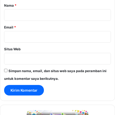
r
Nama
*
*
Email
*
Situs Web
Simpan nama, email, dan situs web saya pada peramban ini
untuk komentar saya berikutnya.