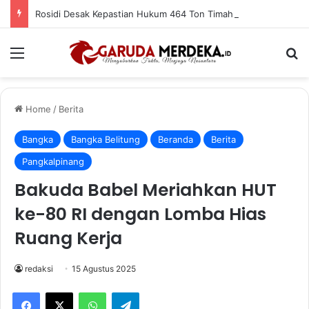
Rosidi Desak Kepastian Hukum 464 Ton Timah Sitaan Satgas Trisakti
Menu
Se
Home
/
Berita
Bangka
Bangka Belitung
Beranda
Berita
Pangkalpinang
Bakuda Babel Meriahkan HUT
ke-80 RI dengan Lomba Hias
Ruang Kerja
redaksi
15 Agustus 2025
Facebook
X
WhatsApp
Telegram