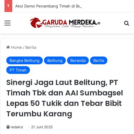
Aksi Demo Penambang Timah di Belitung Mengemuka, Ketua Komisi XII DPR Bambang Patijaya Dorong Perpres Segera Terbit
Menu
Se
Home
/
Berita
Bangka Belitung
Belitung
Beranda
Berita
PT Timah
Sinergi Jaga Laut Belitung, PT
Timah Tbk dan AAI Sumbagsel
Lepas 50 Tukik dan Tebar Bibit
Terumbu Karang
redaksi
21 Juni 2025