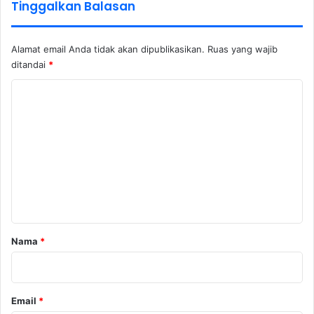
Tinggalkan Balasan
Alamat email Anda tidak akan dipublikasikan.
Ruas yang wajib
ditandai
*
K
o
m
e
n
t
a
r
Nama
*
*
Email
*