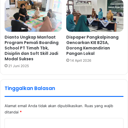
Dianto Ungkap Manfaat
Dispaper Pangkalpinang
Program Pemali Boarding
Gencarkan KIE B2SA,
School PT Timah Tbk,
Dorong Kemandirian
Disiplin dan Soft Skill Jadi
Pangan Lokal
Modal Sukses
14 April 2026
21 Juni 2025
Tinggalkan Balasan
Alamat email Anda tidak akan dipublikasikan.
Ruas yang wajib
ditandai
*
K