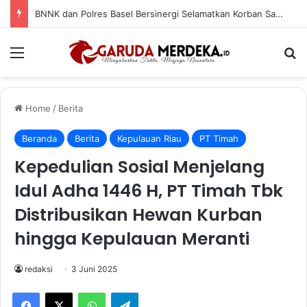
BNNK dan Polres Basel Bersinergi Selamatkan Korban Sabu, Jalani Rehabilitasi di RSJD
Menu
Se
Home
/
Berita
Beranda
Berita
Kepulauan Riau
PT Timah
Kepedulian Sosial Menjelang
Idul Adha 1446 H, PT Timah Tbk
Distribusikan Hewan Kurban
hingga Kepulauan Meranti
redaksi
3 Juni 2025
Facebook
X
WhatsApp
Telegram