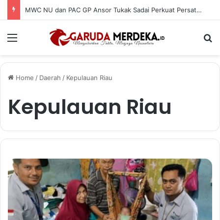
MWC NU dan PAC GP Ansor Tukak Sadai Perkuat Persatuan Lewat Istighosah dan Rijalul Ansor
Menu
Se
Home
/
Daerah
/
Kepulauan Riau
Kepulauan Riau