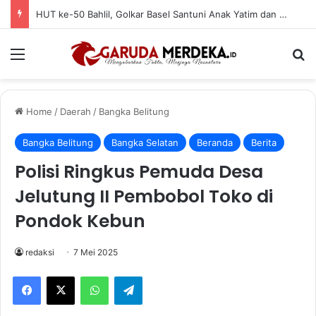
HUT ke-50 Bahlil, Golkar Basel Santuni Anak Yatim dan Fakir Miskin
Menu
Se
Home
/
Daerah
/
Bangka Belitung
Bangka Belitung
Bangka Selatan
Beranda
Berita
Polisi Ringkus Pemuda Desa
Jelutung II Pembobol Toko di
Pondok Kebun
redaksi
7 Mei 2025
Facebook
X
WhatsApp
Telegram