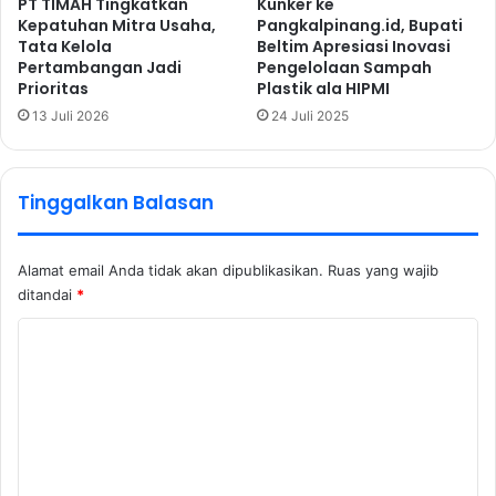
PT TIMAH Tingkatkan
Kunker ke
Kepatuhan Mitra Usaha,
Pangkalpinang.id, Bupati
Tata Kelola
Beltim Apresiasi Inovasi
Pertambangan Jadi
Pengelolaan Sampah
Prioritas
Plastik ala HIPMI
13 Juli 2026
24 Juli 2025
Tinggalkan Balasan
Alamat email Anda tidak akan dipublikasikan.
Ruas yang wajib
ditandai
*
K
o
m
e
n