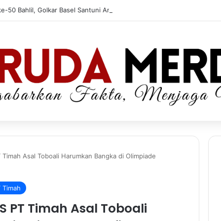
e-50 Bahlil, Golkar Basel Santuni Anak Yatim dan Fakir Miskin
T Timah Asal Toboali Harumkan Bangka di Olimpiade
 Timah
BS PT Timah Asal Toboali