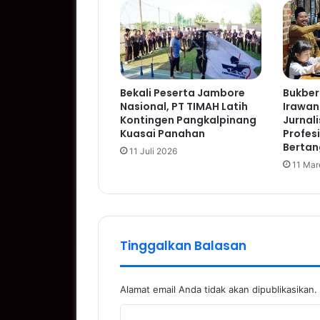
Bekali Peserta Jambore
Bukber
Nasional, PT TIMAH Latih
Irawan 
Kontingen Pangkalpinang
Jurnali
Kuasai Panahan
Profes
Berta
11 Juli 2026
11 Mar
Tinggalkan Balasan
Alamat email Anda tidak akan dipublikasikan.
K