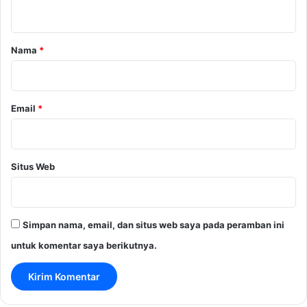
t
a
r
Nama
*
*
Email
*
Situs Web
Simpan nama, email, dan situs web saya pada peramban ini
untuk komentar saya berikutnya.