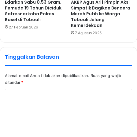
Edarkan Sabu 0,53 Gram,
AKBP Agus Arif Pimpin Aksi
Pemuda 19 Tahun Diciduk
Simpatik Bagikan Bendera
Satresnarkoba Polres
Merah Putih ke Warga
Basel di Toboali
Toboali Jelang
Kemerdekaan
27 Februari 2026
7 Agustus 2025
Tinggalkan Balasan
Alamat email Anda tidak akan dipublikasikan.
Ruas yang wajib
ditandai
*
K
o
m
e
n