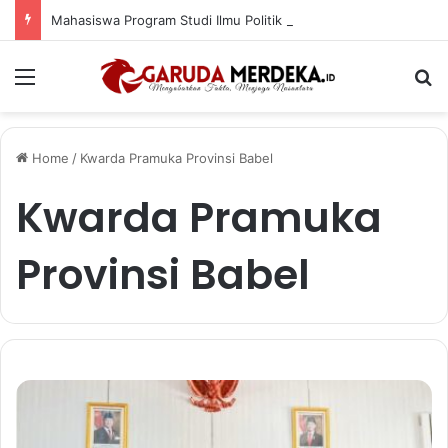
Mahasiswa Program Studi Ilmu Politik UBB Kaji Keluh Kesah Masyarakat Pasca Penggalian Tanah di Kawasan Lereng Bukit Siam
Menu
Se
Home
/
Kwarda Pramuka Provinsi Babel
Kwarda Pramuka
Provinsi Babel