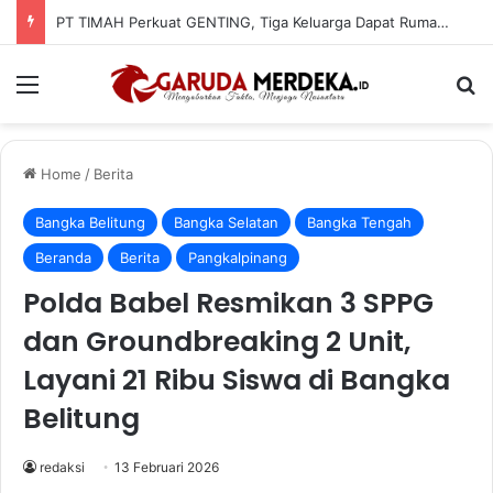
Curi HP di Konter BRI-Link, Pria 29 Tahun Dibekuk Polisi di Pangkalpinang
Menu
Se
Home
/
Berita
Bangka Belitung
Bangka Selatan
Bangka Tengah
Beranda
Berita
Pangkalpinang
Polda Babel Resmikan 3 SPPG
dan Groundbreaking 2 Unit,
Layani 21 Ribu Siswa di Bangka
Belitung
redaksi
13 Februari 2026