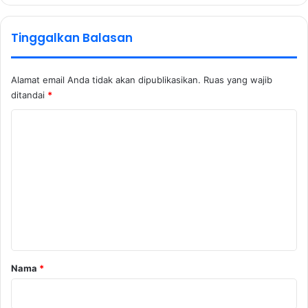
Tinggalkan Balasan
Alamat email Anda tidak akan dipublikasikan.
Ruas yang wajib
ditandai
*
K
o
m
e
n
t
a
r
Nama
*
*