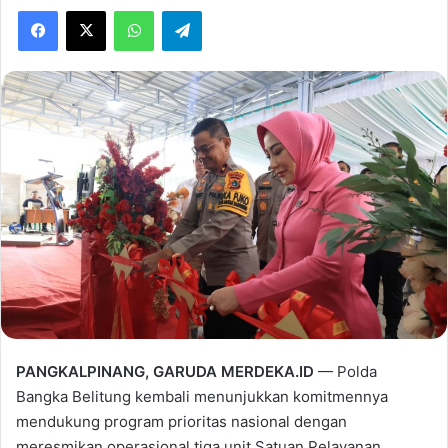
Facebook
X
WhatsApp
Telegram
PANGKALPINANG, GARUDA MERDEKA.ID
— Polda
Bangka Belitung kembali menunjukkan komitmennya
mendukung program prioritas nasional dengan
meresmikan operasional tiga unit Satuan Pelayanan