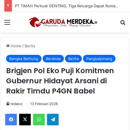
PT TIMAH Perkuat GENTING, Tiga Keluarga Dapat Rumah Layak Huni
Menu
Se
Home
/
Berita
Bangka Belitung
Beranda
Berita
Pangkalpinang
Brigjen Pol Eko Puji Komitmen
Gubernur Hidayat Arsani di
Rakir Timdu P4GN Babel
redaksi
13 Februari 2026
Facebook
X
WhatsApp
Telegram