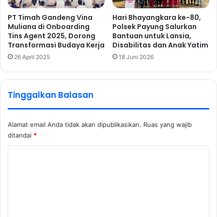
PT Timah Gandeng Vina
Hari Bhayangkara ke-80,
Muliana di Onboarding
Polsek Payung Salurkan
Tins Agent 2025, Dorong
Bantuan untuk Lansia,
Transformasi Budaya Kerja
Disabilitas dan Anak Yatim
26 April 2025
18 Juni 2026
Tinggalkan Balasan
Alamat email Anda tidak akan dipublikasikan.
Ruas yang wajib
ditandai
*
K
o
m
e
n