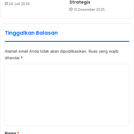
Strategis
24 Juli 2026
15 Desember 2025
Tinggalkan Balasan
Alamat email Anda tidak akan dipublikasikan.
Ruas yang wajib
ditandai
*
K
o
m
e
n
t
a
r
Nama
*