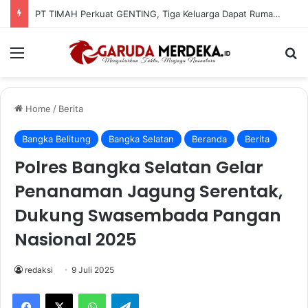
PT TIMAH Perkuat GENTING, Tiga Keluarga Dapat Rumah Layak Huni
Menu
Se
Home
/
Berita
Bangka Belitung
Bangka Selatan
Beranda
Berita
Polres Bangka Selatan Gelar
Penanaman Jagung Serentak,
Dukung Swasembada Pangan
Nasional 2025
redaksi
9 Juli 2025
Facebook
X
WhatsApp
Telegram