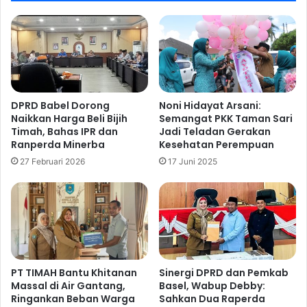
DPRD Babel Dorong
Noni Hidayat Arsani:
Naikkan Harga Beli Bijih
Semangat PKK Taman Sari
Timah, Bahas IPR dan
Jadi Teladan Gerakan
Ranperda Minerba
Kesehatan Perempuan
27 Februari 2026
17 Juni 2025
PT TIMAH Bantu Khitanan
Sinergi DPRD dan Pemkab
Massal di Air Gantang,
Basel, Wabup Debby:
Ringankan Beban Warga
Sahkan Dua Raperda