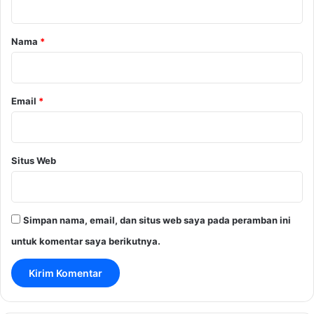
a
r
Nama
*
*
Email
*
Situs Web
Simpan nama, email, dan situs web saya pada peramban ini
untuk komentar saya berikutnya.