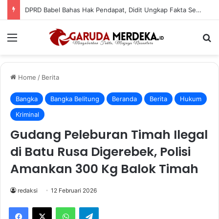
DPRD Babel Bahas Hak Pendapat, Didit Ungkap Fakta Sebenarnya: Bukan Pemecatan Wagub
Menu
Se
Home
/
Berita
Bangka
Bangka Belitung
Beranda
Berita
Hukum
Kriminal
Gudang Peleburan Timah Ilegal
di Batu Rusa Digerebek, Polisi
Amankan 300 Kg Balok Timah
redaksi
12 Februari 2026
Facebook
X
WhatsApp
Telegram