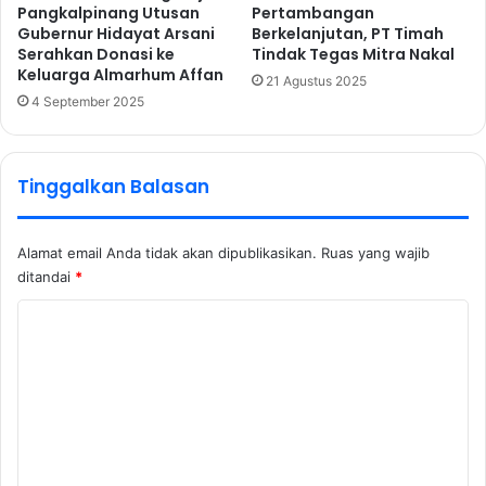
Pangkalpinang Utusan
Pertambangan
Gubernur Hidayat Arsani
Berkelanjutan, PT Timah
Serahkan Donasi ke
Tindak Tegas Mitra Nakal
Keluarga Almarhum Affan
21 Agustus 2025
4 September 2025
Tinggalkan Balasan
Alamat email Anda tidak akan dipublikasikan.
Ruas yang wajib
ditandai
*
K
o
m
e
n
t