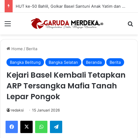
HUT ke-50 Bahlil, Golkar Basel Santuni Anak Yatim dan Fakir Miskin
Menu
Se
Home
/
Berita
Bangka Belitung
Bangka Selatan
Beranda
Berita
Kejari Basel Kembali Tetapkan
ARP Tersangka Mafia Tanah
Lepar Pongok
redaksi
15 Januari 2026
Facebook
X
WhatsApp
Telegram