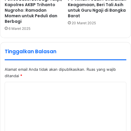
Kapolres AKBP Trihanto
Keagamaan, Beri Tali Asih
Nugroho: Ramadan
untuk Guru Ngaji di Bangka
Momen untuk Peduli dan
Barat
Berbagi
20 Maret 2025
6 Maret 2025
Tinggalkan Balasan
Alamat email Anda tidak akan dipublikasikan.
Ruas yang wajib
ditandai
*
K
o
m
e
n
t