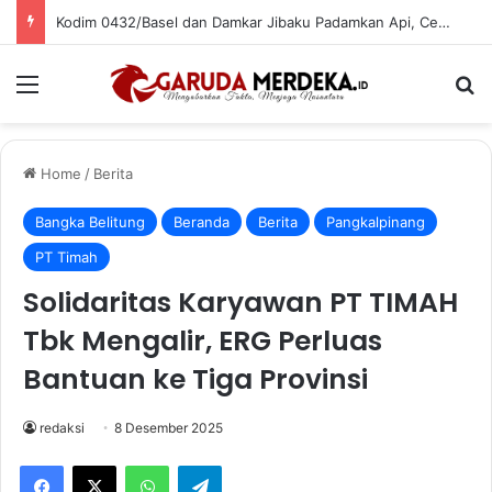
Kodim 0432/Basel dan Damkar Jibaku Padamkan Api, Cegah Kebakaran Meluas di Pasar Bikang
Menu
Se
Home
/
Berita
Bangka Belitung
Beranda
Berita
Pangkalpinang
PT Timah
Solidaritas Karyawan PT TIMAH
Tbk Mengalir, ERG Perluas
Bantuan ke Tiga Provinsi
redaksi
8 Desember 2025
Facebook
X
WhatsApp
Telegram