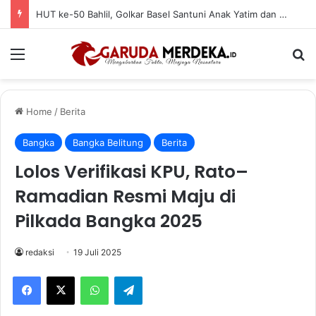
HUT ke-50 Bahlil, Golkar Basel Santuni Anak Yatim dan Fakir Miskin
Menu
Se
Home
/
Berita
Bangka
Bangka Belitung
Berita
Lolos Verifikasi KPU, Rato–
Ramadian Resmi Maju di
Pilkada Bangka 2025
redaksi
19 Juli 2025
Facebook
X
WhatsApp
Telegram