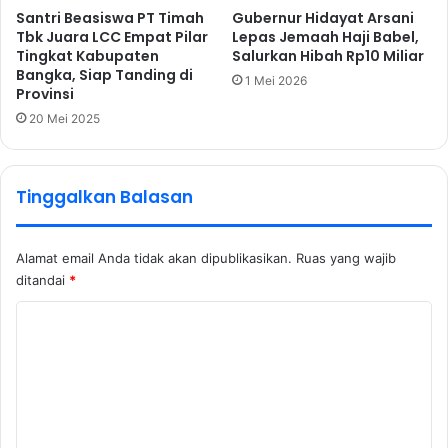
Santri Beasiswa PT Timah
Gubernur Hidayat Arsani
Tbk Juara LCC Empat Pilar
Lepas Jemaah Haji Babel,
Tingkat Kabupaten
Salurkan Hibah Rp10 Miliar
Bangka, Siap Tanding di
1 Mei 2026
Provinsi
20 Mei 2025
Tinggalkan Balasan
Alamat email Anda tidak akan dipublikasikan.
Ruas yang wajib
ditandai
*
K
o
m
e
n