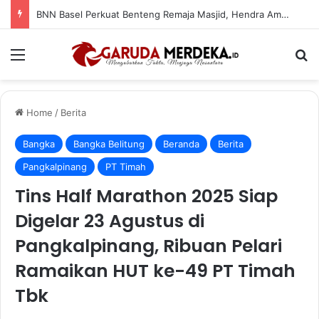
BNN Basel Perkuat Benteng Remaja Masjid, Hendra Amoer: Jadilah Agen Perubahan Lawan Narkoba
Menu
Se
Home
/
Berita
Bangka
Bangka Belitung
Beranda
Berita
Pangkalpinang
PT Timah
Tins Half Marathon 2025 Siap
Digelar 23 Agustus di
Pangkalpinang, Ribuan Pelari
Ramaikan HUT ke-49 PT Timah
Tbk