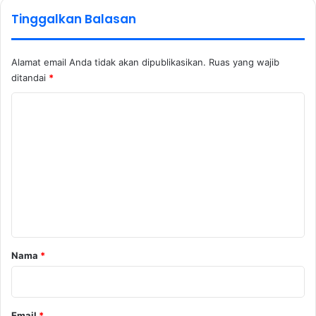
Tinggalkan Balasan
Alamat email Anda tidak akan dipublikasikan.
Ruas yang wajib
ditandai
*
K
o
m
e
n
t
a
r
Nama
*
*
Email
*