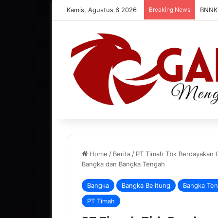
Kamis, Agustus 6 2026
Breaking News
Home
/
Berita
/
PT Timah Tbk Berdayakan Or
Bangka dan Bangka Tengah
Bangka
Bangka Belitung
Bangka Te
PT Timah