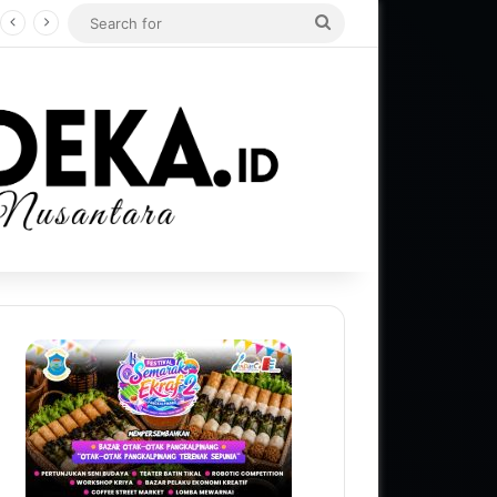
Search
for