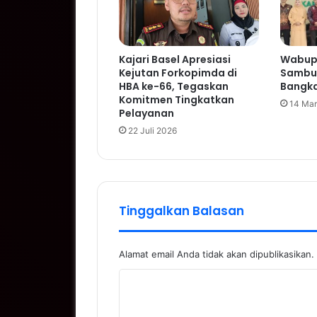
Kajari Basel Apresiasi
Wabup 
Kejutan Forkopimda di
Sambu
HBA ke-66, Tegaskan
Bangka
Komitmen Tingkatkan
14 Mar
Pelayanan
22 Juli 2026
Tinggalkan Balasan
Alamat email Anda tidak akan dipublikasikan.
K
o