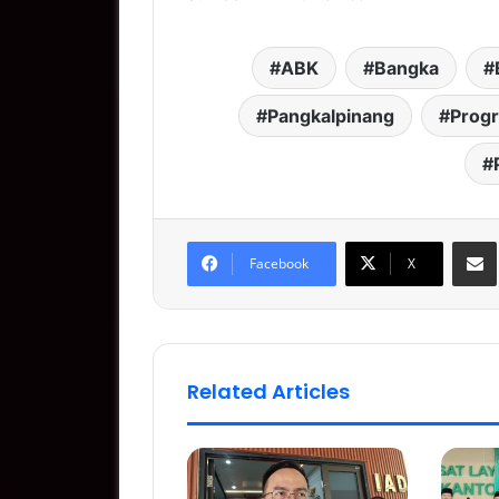
ABK
Bangka
Pangkalpinang
Prog
S
Facebook
X
Related Articles