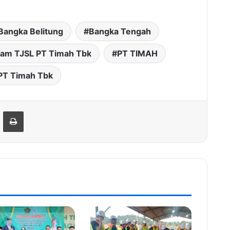
Bangka Belitung
Bangka Tengah
ram TJSL PT Timah Tbk
PT TIMAH
PT Timah Tbk
hare via Email
Print