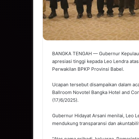
BANGKA TENGAH — Gubernur Kepulauan 
apresiasi tinggi kepada Leo Lendra at
Perwakilan BPKP Provinsi Babel.
Ucapan tersebut disampaikan dalam ac
Ballroom Novotel Bangka Hotel and Con
(17/6/2025).
Gubernur Hidayat Arsani menilai, Leo 
mendukung transparansi dan akuntabilit
“Atas nama pribadi, keluarga, Pemerint