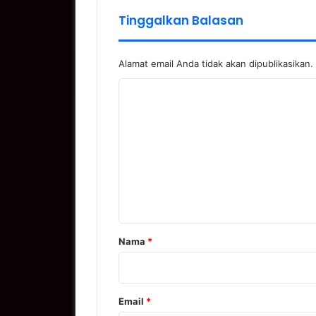
Tinggalkan Balasan
Alamat email Anda tidak akan dipublikasikan.
K
o
m
e
n
t
a
r
Nama
*
*
Email
*