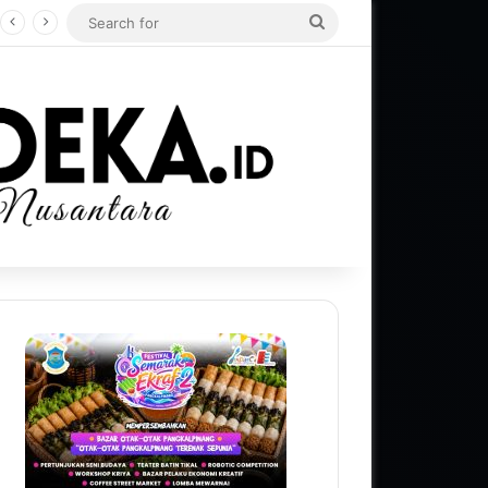
Search
for