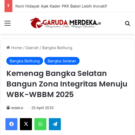
Noni Hidayat Ajak Kader PKK Babel Lebih Inovatif
Menu
Se
Home
/
Daerah
/
Bangka Belitung
Bangka Belitung
Bangka Selatan
Kemenag Bangka Selatan
Bangun Zona Integritas Menuju
WBK-WBBM 2025
redaksi
25 April 2025
Facebook
X
WhatsApp
Telegram