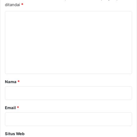
ditandai
*
K
o
m
e
n
t
a
r
Nama
*
*
Email
*
Situs Web