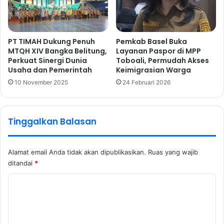
PT TIMAH Dukung Penuh
Pemkab Basel Buka
MTQH XIV Bangka Belitung,
Layanan Paspor di MPP
Perkuat Sinergi Dunia
Toboali, Permudah Akses
Usaha dan Pemerintah
Keimigrasian Warga
10 November 2025
24 Februari 2026
Tinggalkan Balasan
Alamat email Anda tidak akan dipublikasikan.
Ruas yang wajib
ditandai
*
K
o
m