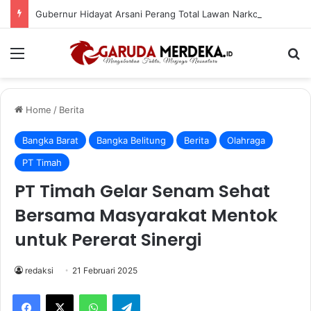
Gubernur Hidayat Arsani Perang Total Lawan Narkoba, Rehabilitasi Religi Jadi Andalan
Menu
Se
Home
/
Berita
Bangka Barat
Bangka Belitung
Berita
Olahraga
PT Timah
PT Timah Gelar Senam Sehat
Bersama Masyarakat Mentok
untuk Pererat Sinergi
redaksi
21 Februari 2025
Facebook
X
WhatsApp
Telegram