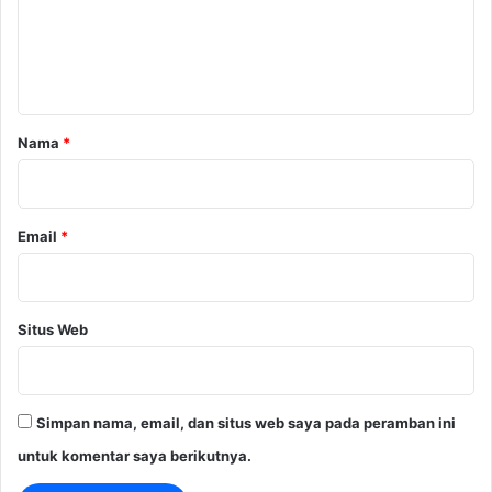
e
n
t
a
r
Nama
*
*
Email
*
Situs Web
Simpan nama, email, dan situs web saya pada peramban ini
untuk komentar saya berikutnya.