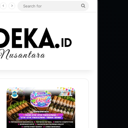
Search
for