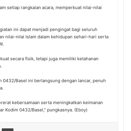
m setiap rangkaian acara, memperkuat nilai-nilai
atan ini dapat menjadi pengingat bagi seluruh
 nilai-nilai Islam dalam kehidupan sehari-hari serta
W.
 kuat secara fisik, tetapi juga memiliki ketahanan
.
im 0432/Basel ini berlangsung dengan lancar, penuh
a.
ererat kebersamaan serta meningkatkan keimanan
sar Kodim 0432/Basel,” pungkasnya. (Eboy)
hare via Email
Print