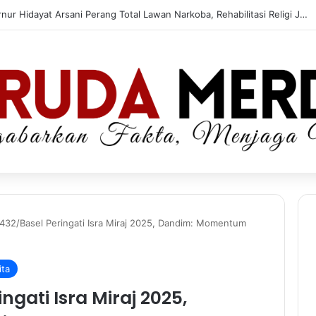
Gubernur Hidayat Arsani Gaspol Tekan Stunting, Rumah Tak Layak Ikut Dibenahi
432/Basel Peringati Isra Miraj 2025, Dandim: Momentum
ita
gati Isra Miraj 2025,