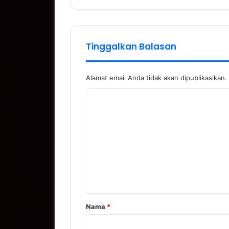
Tinggalkan Balasan
Alamat email Anda tidak akan dipublikasikan.
K
o
m
e
n
t
a
r
Nama
*
*