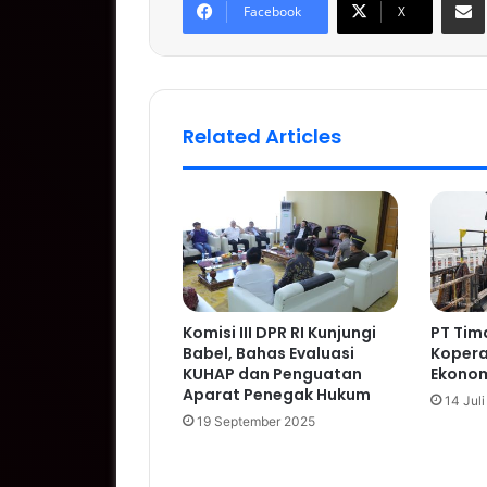
Facebook
X
Related Articles
Komisi III DPR RI Kunjungi
PT Tim
Babel, Bahas Evaluasi
Koperas
KUHAP dan Penguatan
Ekonom
Aparat Penegak Hukum
14 Jul
19 September 2025