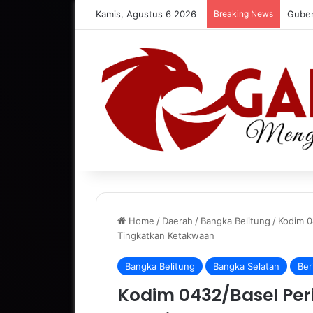
Kamis, Agustus 6 2026
Breaking News
Home
/
Daerah
/
Bangka Belitung
/
Kodim 0
Tingkatkan Ketakwaan
Bangka Belitung
Bangka Selatan
Ber
Kodim 0432/Basel Perin