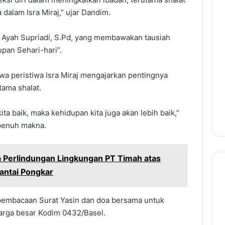
dalam Isra Miraj,” ujar Dandim.
 Ayah Supriadi, S.Pd, yang membawakan tausiah
pan Sehari-hari”.
a peristiwa Isra Miraj mengajarkan pentingnya
tama shalat.
kita baik, maka kehidupan kita juga akan lebih baik,”
 penuh makna.
 Perlindungan Lingkungan PT Timah atas
antai Pongkar
n pembacaan Surat Yasin dan doa bersama untuk
uarga besar Kodim 0432/Basel.