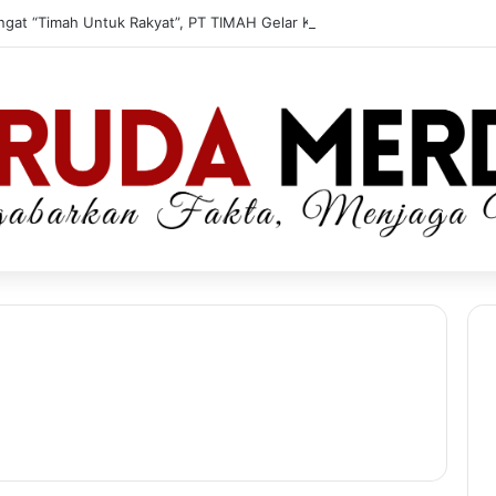
Semangat “Timah Untuk Rakyat”, PT TIMAH Gelar Khitanan, Donor Darah dan Cek Kesehatan Gratis di Jakarta