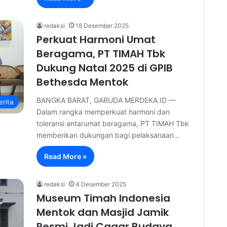
redaksi
18 Desember 2025
Perkuat Harmoni Umat
Beragama, PT TIMAH Tbk
Dukung Natal 2025 di GPIB
Bethesda Mentok
BANGKA BARAT, GARUDA MERDEKA.ID —
erita
Dalam rangka memperkuat harmoni dan
toleransi antarumat beragama, PT TIMAH Tbk
memberikan dukungan bagi pelaksanaan…
Read More »
redaksi
4 Desember 2025
Museum Timah Indonesia
Mentok dan Masjid Jamik
Resmi Jadi Cagar Budaya