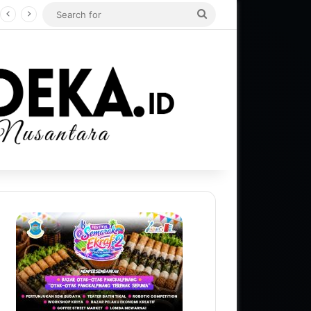
Search
for