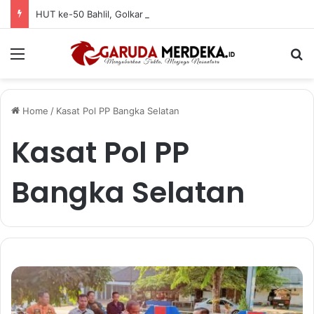
HUT ke-50 Bahlil, Golkar Basel Santuni Anak Yatim dan Fakir Miskin
Menu
Se
Home
/
Kasat Pol PP Bangka Selatan
Kasat Pol PP
Bangka Selatan