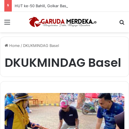
HUT ke-50 Bahlil, Golkar Basel Santuni Anak Yatim dan Fakir Miskin
Menu
Se
Home
/
DKUKMINDAG Basel
DKUKMINDAG Basel