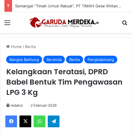
Semangat “Timah Untuk Rakyat”, PT TIMAH Gelar Khitanan, Donor Darah dan Cek Kesehatan Gratis di Jakarta
Menu
Se
Home
/
Berita
Bangka Belitung
Beranda
Berita
Pangkalpinang
Kelangkaan Teratasi, DPRD
Babel Bentuk Tim Pengawasan
LPG 3 Kg
redaksi
2 Februari 2026
Facebook
X
WhatsApp
Telegram