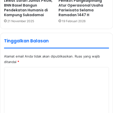
Lewat Safari Jumat P4GN,
Pemkot Pangkalpinang
BNN Basel Bangun
Atur Operasional Usaha
Pendekatan Humanis di
Pariwisata Selama
Kampung Sukadamai
Ramadan 1447 H
21 November 2025
19 Februari 2026
Tinggalkan Balasan
Alamat email Anda tidak akan dipublikasikan.
Ruas yang wajib
ditandai
*
K
o
m
e
n
t