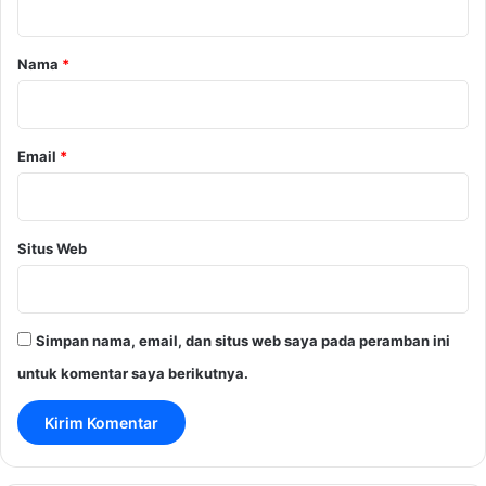
a
r
Nama
*
*
Email
*
Situs Web
Simpan nama, email, dan situs web saya pada peramban ini
untuk komentar saya berikutnya.