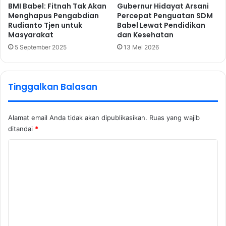
BMI Babel: Fitnah Tak Akan
Gubernur Hidayat Arsani
Menghapus Pengabdian
Percepat Penguatan SDM
Rudianto Tjen untuk
Babel Lewat Pendidikan
Masyarakat
dan Kesehatan
5 September 2025
13 Mei 2026
Tinggalkan Balasan
Alamat email Anda tidak akan dipublikasikan.
Ruas yang wajib
ditandai
*
K
o
m
e
n
t