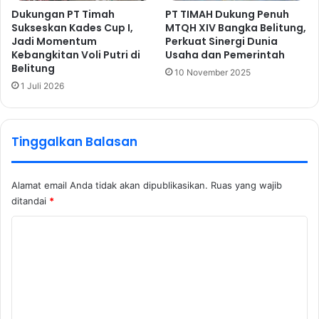
Dukungan PT Timah
PT TIMAH Dukung Penuh
Sukseskan Kades Cup I,
MTQH XIV Bangka Belitung,
Jadi Momentum
Perkuat Sinergi Dunia
Kebangkitan Voli Putri di
Usaha dan Pemerintah
Belitung
10 November 2025
1 Juli 2026
Tinggalkan Balasan
Alamat email Anda tidak akan dipublikasikan.
Ruas yang wajib
ditandai
*
K
o
m
e
n