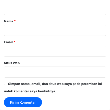
t
a
r
Nama
*
*
Email
*
Situs Web
Simpan nama, email, dan situs web saya pada peramban ini
untuk komentar saya berikutnya.