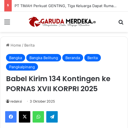
PT TIMAH Perkuat GENTING, Tiga Keluarga Dapat Rumah Layak Huni
Menu
Se
Home
/
Berita
Bangka
Bangka Belitung
Beranda
Berita
Pangkalpinang
Babel Kirim 134 Kontingen ke
PORNAS XVII KORPRI 2025
redaksi
3 Oktober 2025
Facebook
X
WhatsApp
Telegram