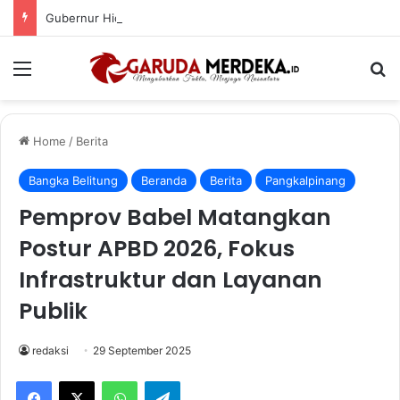
Gubernur Hidayat Arsani Lepas Kepulangan Menteri Wihaji, Tegaskan Babel Siap Tuntaskan Stunting
Menu
Se
Home
/
Berita
Bangka Belitung
Beranda
Berita
Pangkalpinang
Pemprov Babel Matangkan
Postur APBD 2026, Fokus
Infrastruktur dan Layanan
Publik
redaksi
29 September 2025
Facebook
X
WhatsApp
Telegram