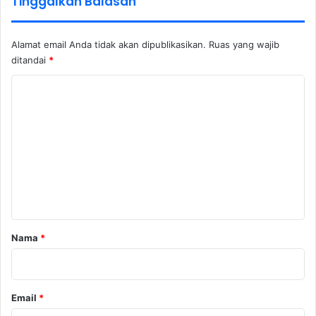
Tinggalkan Balasan
Alamat email Anda tidak akan dipublikasikan.
Ruas yang wajib
ditandai
*
K
o
m
e
n
t
a
r
Nama
*
*
Email
*