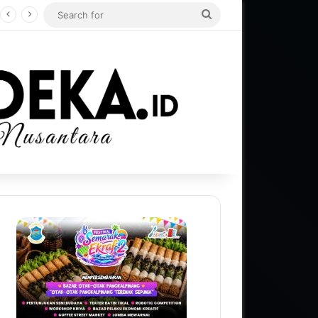
Search
for