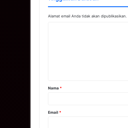
Alamat email Anda tidak akan dipublikasikan.
K
o
m
e
n
t
a
r
Nama
*
*
Email
*