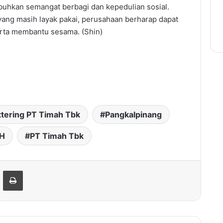
mbuhkan semangat berbagi dan kepedulian sosial.
ng masih layak pakai, perusahaan berharap dapat
erta membantu sesama. (Shin)
ttering PT Timah Tbk
Pangkalpinang
H
PT Timah Tbk
hare via Email
Print