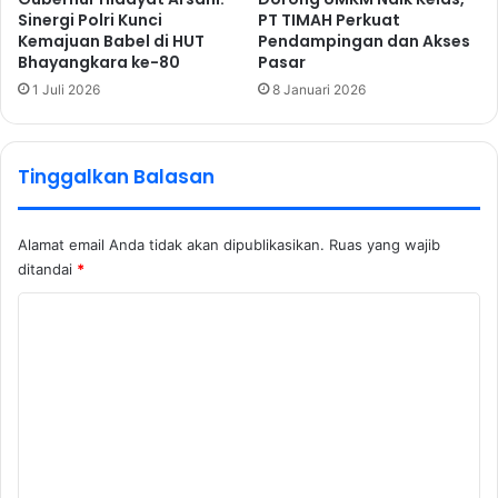
Sinergi Polri Kunci
PT TIMAH Perkuat
Kemajuan Babel di HUT
Pendampingan dan Akses
Bhayangkara ke-80
Pasar
1 Juli 2026
8 Januari 2026
Tinggalkan Balasan
Alamat email Anda tidak akan dipublikasikan.
Ruas yang wajib
ditandai
*
K
o
m
e
n
t