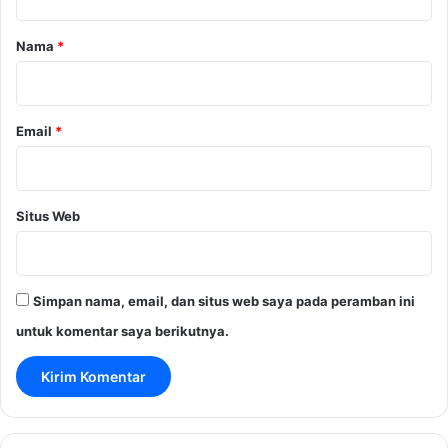
a
r
Nama
*
*
Email
*
Situs Web
Simpan nama, email, dan situs web saya pada peramban ini
untuk komentar saya berikutnya.