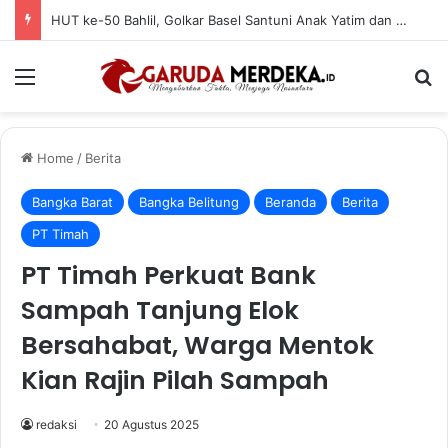
HUT ke-50 Bahlil, Golkar Basel Santuni Anak Yatim dan Fakir Miskin
Menu
Se
Home
/
Berita
Bangka Barat
Bangka Belitung
Beranda
Berita
PT Timah
PT Timah Perkuat Bank
Sampah Tanjung Elok
Bersahabat, Warga Mentok
Kian Rajin Pilah Sampah
redaksi
20 Agustus 2025