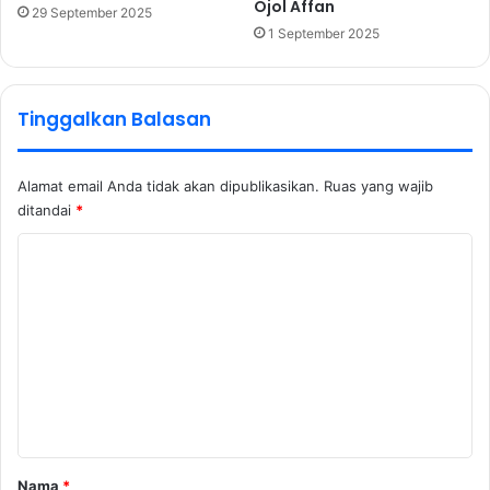
Ojol Affan
29 September 2025
1 September 2025
Tinggalkan Balasan
Alamat email Anda tidak akan dipublikasikan.
Ruas yang wajib
ditandai
*
K
o
m
e
n
t
a
r
Nama
*