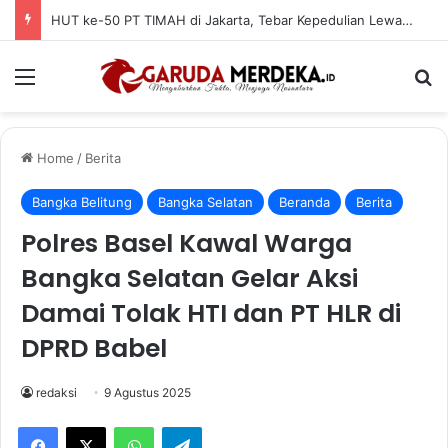
HUT ke-50 PT TIMAH di Jakarta, Tebar Kepedulian Lewat Donor Darah
Menu
Se
Home
/
Berita
Bangka Belitung
Bangka Selatan
Beranda
Berita
Polres Basel Kawal Warga
Bangka Selatan Gelar Aksi
Damai Tolak HTI dan PT HLR di
DPRD Babel
redaksi
9 Agustus 2025
Facebook
X
WhatsApp
Telegram