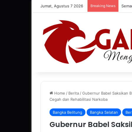
Jumat, Agustus 7 2026
Breaking News
Home
/
Berita
/
Gubernur Babel Saksikan 
Cegah dan Rehabilitasi Narkoba
Bangka Belitung
Bangka Selatan
Ber
Gubernur Babel Saksi