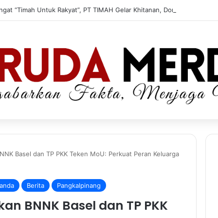
Semangat “Timah Untuk Rakyat”, PT TIMAH Gelar Khitanan, Donor Darah dan Cek Kesehatan Gratis di Jakarta
BNNK Basel dan TP PKK Teken MoU: Perkuat Peran Keluarga
anda
Berita
Pangkalpinang
kan BNNK Basel dan TP PKK