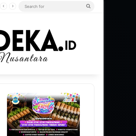
Search
for