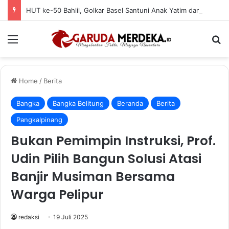
HUT ke-50 Bahlil, Golkar Basel Santuni Anak Yatim dan Fakir Miskin
Menu
Se
Home
/
Berita
Bangka
Bangka Belitung
Beranda
Berita
Pangkalpinang
Bukan Pemimpin Instruksi, Prof.
Udin Pilih Bangun Solusi Atasi
Banjir Musiman Bersama
Warga Pelipur
redaksi
19 Juli 2025