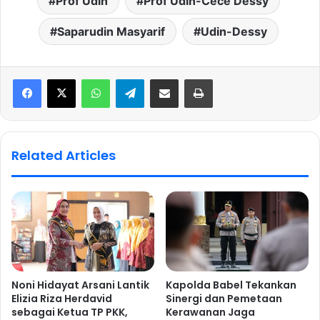
Prof Udin
Prof Udin-Cece Dessy
Saparudin Masyarif
Udin-Dessy
WhatsApp
Telegram
Share via Email
Print
Related Articles
Noni Hidayat Arsani Lantik
Kapolda Babel Tekankan
Elizia Riza Herdavid
Sinergi dan Pemetaan
sebagai Ketua TP PKK,
Kerawanan Jaga