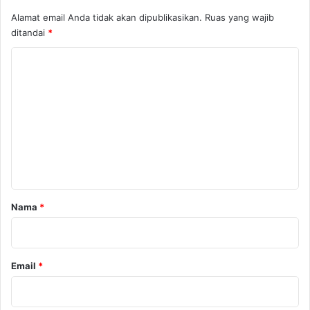
Alamat email Anda tidak akan dipublikasikan.
Ruas yang wajib
ditandai
*
K
o
m
e
n
t
a
r
Nama
*
*
Email
*