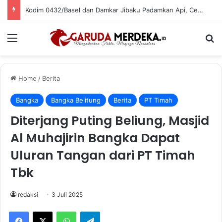
Kodim 0432/Basel dan Damkar Jibaku Padamkan Api, Cegah Kebakaran Meluas di Pasar Bikang
Menu
Se
Home
/
Berita
Bangka
Bangka Belitung
Berita
PT Timah
Diterjang Puting Beliung, Masjid
Al Muhajirin Bangka Dapat
Uluran Tangan dari PT Timah
Tbk
redaksi
3 Juli 2025
Facebook
X
WhatsApp
Telegram