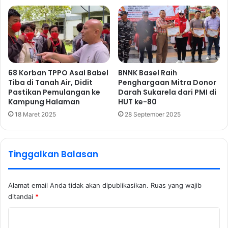
68 Korban TPPO Asal Babel
BNNK Basel Raih
Tiba di Tanah Air, Didit
Penghargaan Mitra Donor
Pastikan Pemulangan ke
Darah Sukarela dari PMI di
Kampung Halaman
HUT ke-80
18 Maret 2025
28 September 2025
Tinggalkan Balasan
Alamat email Anda tidak akan dipublikasikan.
Ruas yang wajib
ditandai
*
K