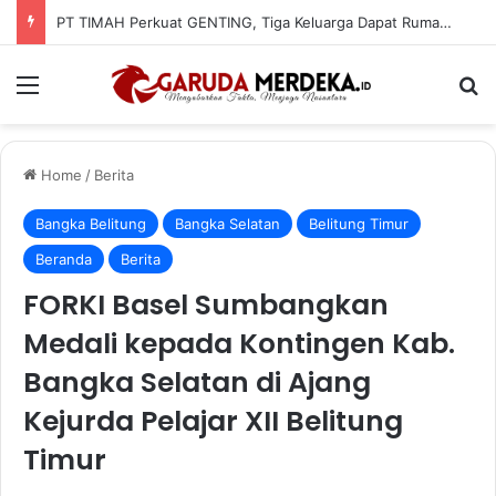
PT TIMAH Perkuat GENTING, Tiga Keluarga Dapat Rumah Layak Huni
Menu
Se
Home
/
Berita
Bangka Belitung
Bangka Selatan
Belitung Timur
Beranda
Berita
FORKI Basel Sumbangkan
Medali kepada Kontingen Kab.
Bangka Selatan di Ajang
Kejurda Pelajar XII Belitung
Timur