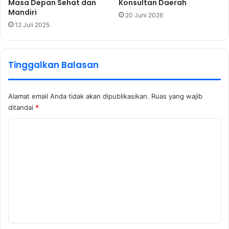
Masa Depan Sehat dan
Konsultan Daerah
Mandiri
20 Juni 2026
12 Juli 2025
Tinggalkan Balasan
Alamat email Anda tidak akan dipublikasikan.
Ruas yang wajib
ditandai
*
K
o
m
e
n
t
a