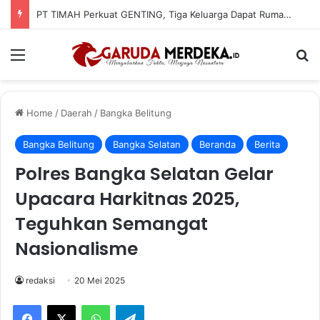
PT TIMAH Perkuat GENTING, Tiga Keluarga Dapat Rumah Layak Huni
Menu
Se
Home
/
Daerah
/
Bangka Belitung
Bangka Belitung
Bangka Selatan
Beranda
Berita
Polres Bangka Selatan Gelar
Upacara Harkitnas 2025,
Teguhkan Semangat
Nasionalisme
redaksi
20 Mei 2025
Facebook
X
WhatsApp
Telegram