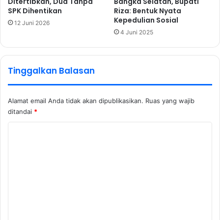
Ditertibkan, Dua Tanpa
Bangka Selatan, Bupati
SPK Dihentikan
Riza: Bentuk Nyata
Kepedulian Sosial
12 Juni 2026
4 Juni 2025
Tinggalkan Balasan
Alamat email Anda tidak akan dipublikasikan.
Ruas yang wajib
ditandai
*
K
o
m
e
n
t
a