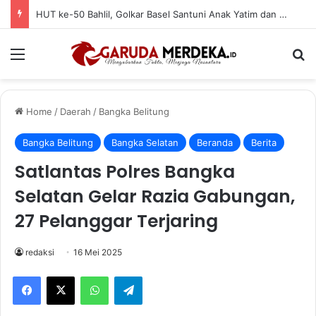
HUT ke-50 Bahlil, Golkar Basel Santuni Anak Yatim dan Fakir Miskin
Menu
Se
Home
/
Daerah
/
Bangka Belitung
Bangka Belitung
Bangka Selatan
Beranda
Berita
Satlantas Polres Bangka
Selatan Gelar Razia Gabungan,
27 Pelanggar Terjaring
redaksi
16 Mei 2025
Facebook
X
WhatsApp
Telegram