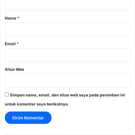
a
r
Nama
*
*
Email
*
Situs Web
Simpan nama, email, dan situs web saya pada peramban ini
untuk komentar saya berikutnya.