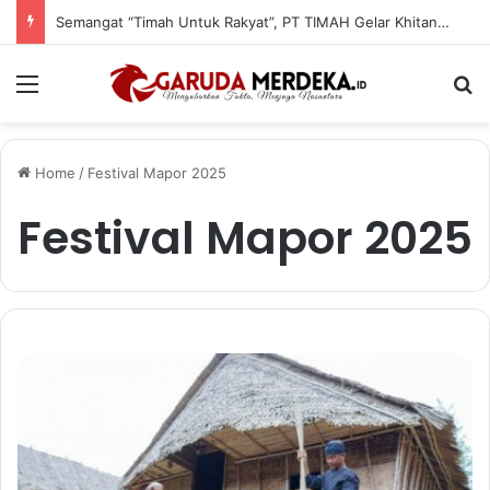
Semangat “Timah Untuk Rakyat”, PT TIMAH Gelar Khitanan, Donor Darah dan Cek Kesehatan Gratis di Jakarta
Menu
Se
Home
/
Festival Mapor 2025
Festival Mapor 2025